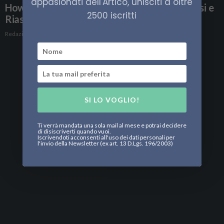
appasionati dell'Artico, unisciti a oltre
How I Ended This Summer: Recensione, Analisi e
2500 iscritti
Riassunto
Redazione
SI LO VOGLIO!
Ti verrà mandata una sola mail al mese e potrai decidere
di disiscriverti quando vuoi.
Iscrivendoti acconsenti all'uso dei dati personali per
l'invio della Newsletter (ex art. 13 D.Lgs. 196/2003)