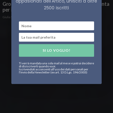
appasionati dell'Artico, unisciti a oltre
Groenlandia e Danimarca, un’indagine congiunta
2500 iscritti
per i crimini del passato
Giulia Sacchi
SI LO VOGLIO!
Ti verrà mandata una sola mail al mese e potrai decidere
di disiscriverti quando vuoi.
Iscrivendoti acconsenti all'uso dei dati personali per
l'invio della Newsletter (ex art. 13 D.Lgs. 196/2003)