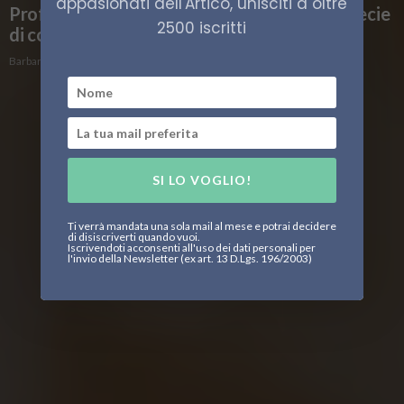
appasionati dell'Artico, unisciti a oltre
Profondità nascoste: scoperta una nuova specie
2500 iscritti
di corallo nel Mar di Groenlandia
Barbara Fioravanzo
SI LO VOGLIO!
Ti verrà mandata una sola mail al mese e potrai decidere
di disiscriverti quando vuoi.
Iscrivendoti acconsenti all'uso dei dati personali per
l'invio della Newsletter (ex art. 13 D.Lgs. 196/2003)