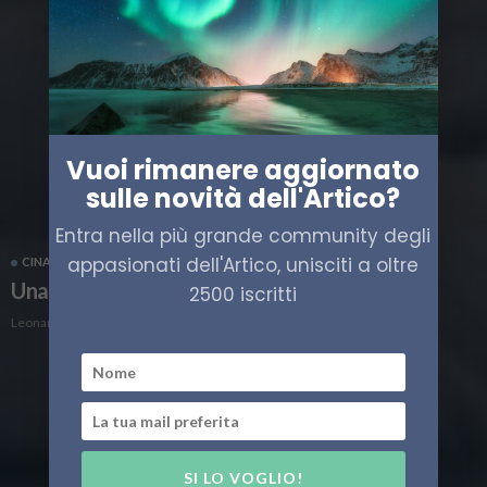
Vuoi rimanere aggiornato
sulle novità dell'Artico?
Entra nella più grande community degli
appasionati dell'Artico, unisciti a oltre
CINA
ENERGIA
SHIPPING
TRASPORTO
Una via della seta “polare” per la cina
2500 iscritti
Leonardo Parigi
SI LO VOGLIO!