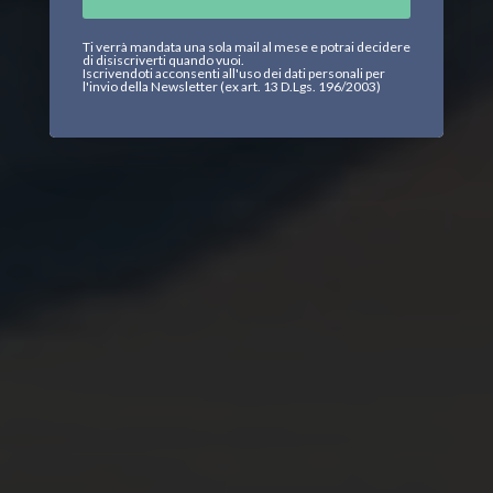
Ti verrà mandata una sola mail al mese e potrai decidere
di disiscriverti quando vuoi.
Iscrivendoti acconsenti all'uso dei dati personali per
l'invio della Newsletter (ex art. 13 D.Lgs. 196/2003)