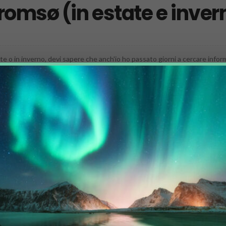
romsø (in estate e inver
 o in inverno, devi sapere che anch'io ho passato giorni a cercare informaz
.