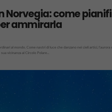
in Norvegia: come pianif
per ammirarla
dinari al mondo. Come nastri di luce che danzano nei cieli artici, l’aurora 
sua vicinanza al Circolo Polare...