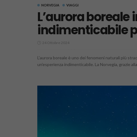
NORVEGIA
VIAGGI
L’aurora boreale 
indimenticabile 
24 Ottobre 2024
L'aurora boreale è uno dei fenomeni naturali più straor
un'esperienza indimenticabile. La Norvegia, grazie alla 