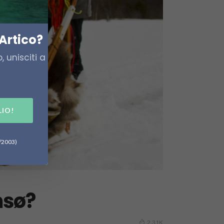
Artico?
 unisciti a
LIO!
6/2003)
msø?
2.31K