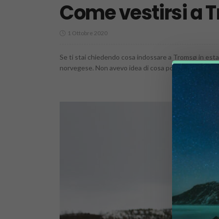
Come vestirsi a T
1 Ottobre 2020
Se ti stai chiedendo cosa indossare a Tromsø in estate
norvegese. Non avevo idea di cosa portare, e avevo..