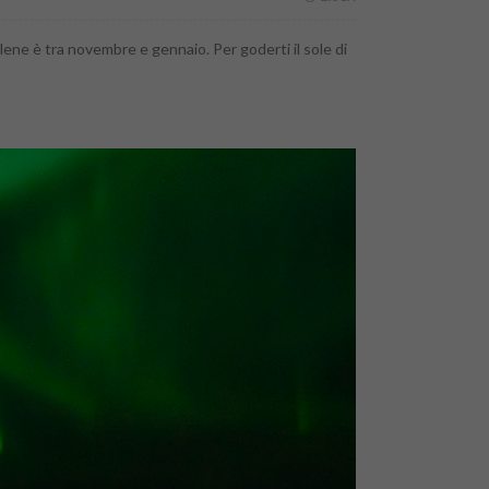
lene è tra novembre e gennaio. Per goderti il sole di