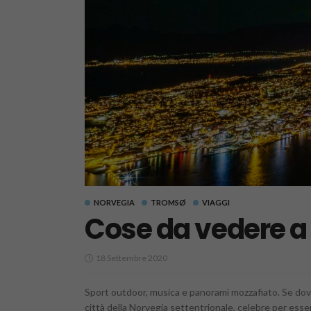
NORVEGIA
TROMSØ
VIAGGI
Cose da vedere a 
18 Settembre 2020
Sport outdoor, musica e panorami mozzafiato. Se dove
città della Norvegia settentrionale, celebre per essere