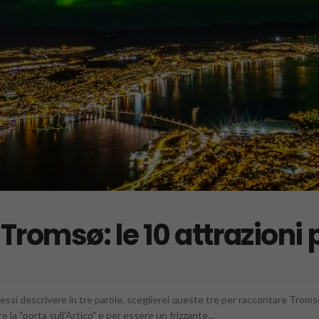
Tromsø: le 10 attrazioni 
ssi descrivere in tre parole, sceglierei queste tre per raccontare Tromsø
 la "porta sull'Artico" e per essere un frizzante...