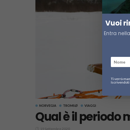
Vuoi r
Entra nell
Ti verrà man
Iscrivendoti 
NORVEGIA
TROMSØ
VIAGGI
Qual è il periodo 
19 Settembre 2020