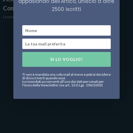
appasionati dell'Artico, unisciti a oltre
NORVEGIA
TROMSØ
VIAGGI
Come vestirsi a Tromsø (in estate e inverno)
2500 iscritti
Leonardo Parigi
SI LO VOGLIO!
Ti verrà mandata una sola mail al mese e potrai decidere
di disiscriverti quando vuoi.
Iscrivendoti acconsenti all'uso dei dati personali per
l'invio della Newsletter (ex art. 13 D.Lgs. 196/2003)