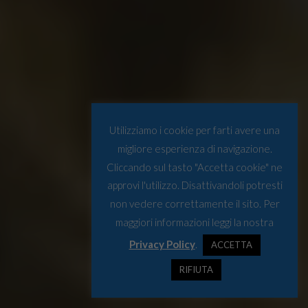
Utilizziamo i cookie per farti avere una
migliore esperienza di navigazione.
Cliccando sul tasto "Accetta cookie" ne
approvi l'utilizzo. Disattivandoli potresti
non vedere correttamente il sito. Per
maggiori informazioni leggi la nostra
Privacy Policy
.
ACCETTA
RIFIUTA