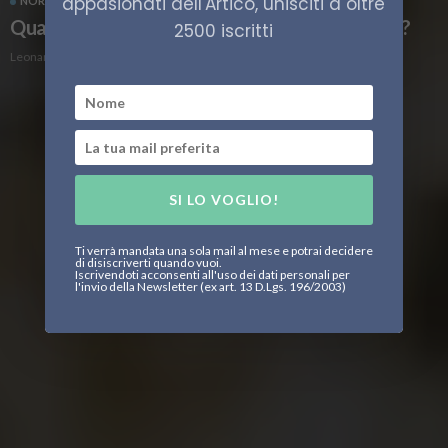
appasionati dell'Artico, unisciti a oltre
NORVEGIA
TROMSØ
VIAGGI
Qual è il periodo migliore per visitare Tromsø?
2500 iscritti
Leonardo Parigi
SI LO VOGLIO!
Ti verrà mandata una sola mail al mese e potrai decidere
di disiscriverti quando vuoi.
Iscrivendoti acconsenti all'uso dei dati personali per
l'invio della Newsletter (ex art. 13 D.Lgs. 196/2003)