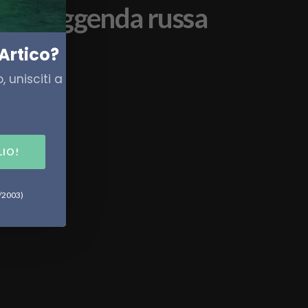
o la leggenda russa
Artico?
 unisciti a
LIO!
6/2003)