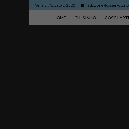
Venerdì, Agosto 7, 2026
redazione@osservatorioar
HOME
CHI SIAMO
COS’È L’AR