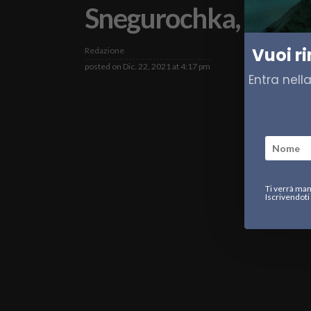
Snegurochka, l’aiut
Vuoi r
Redazione
posted on
Dic. 22, 2021 at 4:17 pm
Entra nell
Ti verrà man
Iscrivendoti 