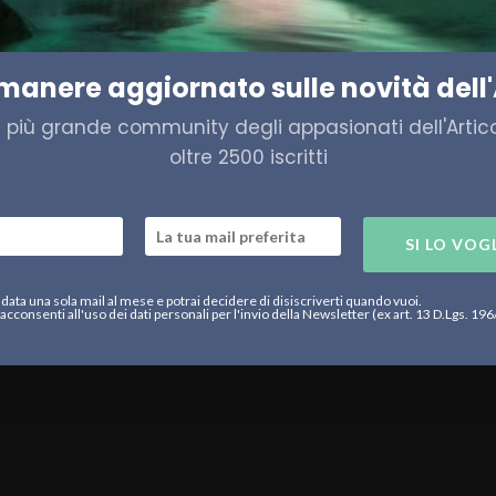
ante di Babbo Natale second
imanere aggiornato sulle novità dell'
a più grande community degli appasionati dell'Artico,
oltre 2500 iscritti
SI LO VOG
data una sola mail al mese e potrai decidere di disiscriverti quando vuoi.
acconsenti all'uso dei dati personali per l'invio della Newsletter (ex art. 13 D.Lgs. 19