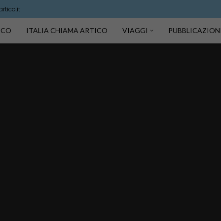
tico.it
TICO
ITALIA CHIAMA ARTICO
VIAGGI
PUBBLICAZION