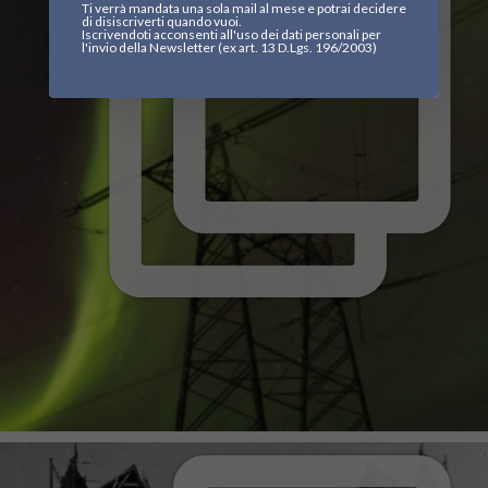
Ti verrà mandata una sola mail al mese e potrai decidere
di disiscriverti quando vuoi.
Iscrivendoti acconsenti all'uso dei dati personali per
l'invio della Newsletter (ex art. 13 D.Lgs. 196/2003)