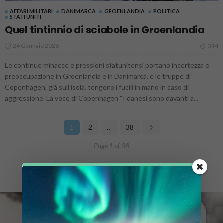
AFFARI MILITARI
DANIMARCA
GROENLANDIA
POLITICA
STATI UNITI
Quel tintinnio di sciabole in Groenlandia
24 Gennaio 2026
394
Le continue minacce e pressioni statunitensi portano incertezza e
preoccupazione in Groenlandia e in Danimarca, e le truppe di
Copenhagen, già sull'isola, tengono i fucili in mano in caso di
aggressione. La voce di Copenhagen “I danesi sono davanti a...
1
2
…
38
Page 1 of 38