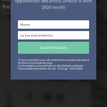
appasionati dell'Artico, unisciti a oltre
AMBIENTE ARTICO
CLIMA
SCIENZA
Record di calore nell’Artico
2500 iscritti
Leonardo Parigi
SI LO VOGLIO!
Ti verrà mandata una sola mail al mese e potrai decidere
di disiscriverti quando vuoi.
Iscrivendoti acconsenti all'uso dei dati personali per
l'invio della Newsletter (ex art. 13 D.Lgs. 196/2003)