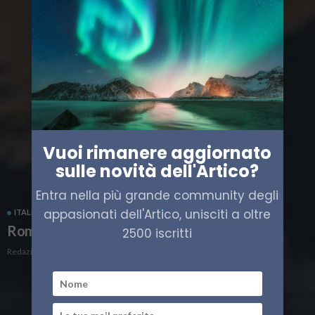
Vuoi rimanere aggiornato
sulle novità dell'Artico?
Entra nella più grande community degli
appasionati dell'Artico, unisciti a oltre
ITALIA
POLITICA
Roma ospita l’Arctic Circle Forum 2026
2500 iscritti
Redazione