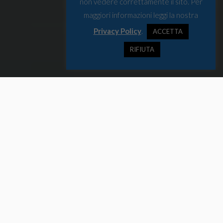
non vedere correttamente il sito. Per
maggiori informazioni leggi la nostra
Privacy Policy
.
ACCETTA
RIFIUTA
Per la prima volta nella capitale italiana lo spin-off dell’Arctic Circle
Assembly di Reykjavìk, con la presenza di centinaia di ricercatori,
diplomatici ed esperti.
Dai ghiacciai ai mari
Il 3-4 marzo Roma si coprirà di ghiaccio. O almeno, in senso
figurato. Si terrà infatti alla sede centrale del Cnr (Consiglio
Nazionale delle Ricerche) la due giorni di incontri, panel,