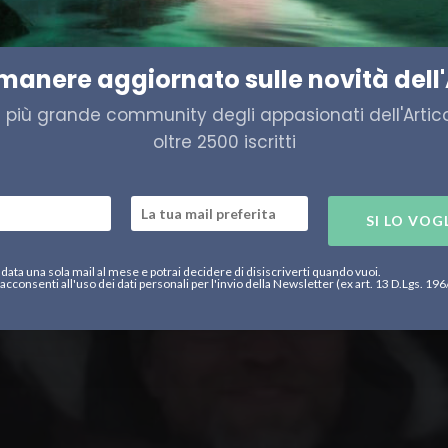
gli antichi incendi artici
imanere aggiornato sulle novità dell'
a più grande community degli appasionati dell'Artico,
oltre 2500 iscritti
SI LO VOG
data una sola mail al mese e potrai decidere di disiscriverti quando vuoi.
acconsenti all'uso dei dati personali per l'invio della Newsletter (ex art. 13 D.Lgs. 19