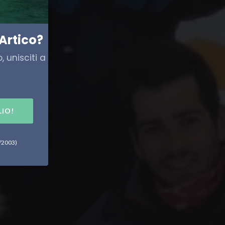
Artico?
 unisciti a
LIO!
6/2003)