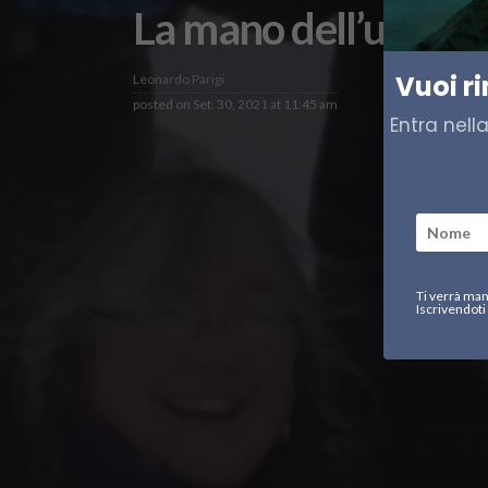
La mano dell’uomo su
Vuoi r
Leonardo Parigi
posted on
Set. 30, 2021 at 11:45 am
Entra nell
Ti verrà man
Iscrivendoti 