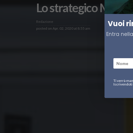
Lo strategico Mar di
Vuoi r
Redazione
posted on
Apr. 02, 2020 at 8:55 am
Entra nell
Ti verrà man
Iscrivendoti 