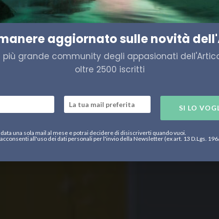
 Barents, anche senza petrol
imanere aggiornato sulle novità dell'
a più grande community degli appasionati dell'Artico,
oltre 2500 iscritti
SI LO VOG
data una sola mail al mese e potrai decidere di disiscriverti quando vuoi.
acconsenti all'uso dei dati personali per l'invio della Newsletter (ex art. 13 D.Lgs. 19