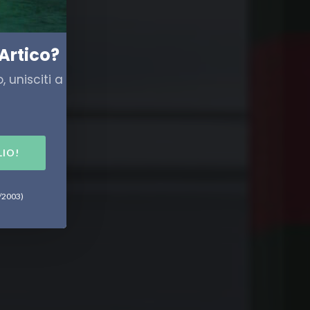
io
Artico?
 unisciti a
LIO!
6/2003)