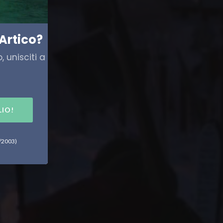
Artico?
 unisciti a
LIO!
6/2003)