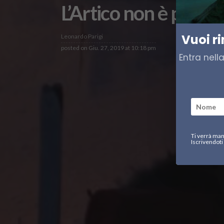
L’Artico non è più u
Vuoi r
Leonardo Parigi
posted on
Giu. 27, 2019 at 10:18 pm
Entra nell
Ti verrà man
Iscrivendoti 