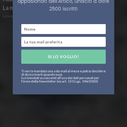
appasionati dell'Artico, unisciti a oltre
AMBIENTE ARTICO
ECONOMIA
ENERGIA
La mappa del tesoro
2500 iscritti
Leonardo Parigi
SI LO VOGLIO!
Ti verrà mandata una sola mail al mese e potrai decidere
di disiscriverti quando vuoi.
Iscrivendoti acconsenti all'uso dei dati personali per
l'invio della Newsletter (ex art. 13 D.Lgs. 196/2003)