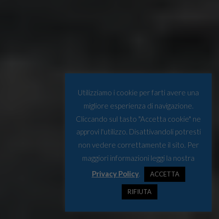
Utilizziamo i cookie per farti avere una
migliore esperienza di navigazione.
Cliccando sul tasto "Accetta cookie" ne
approvi l'utilizzo. Disattivandoli potresti
non vedere correttamente il sito. Per
maggiori informazioni leggi la nostra
Privacy Policy
.
ACCETTA
RIFIUTA