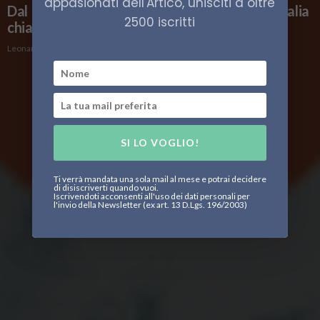
appasionati dell'Artico, unisciti a oltre
Dal 1979 al lavoro per l’ambiente. IREOS a “Italia
2500 iscritti
chiama Artico” 2023
Leonardo Parigi
SI LO VOGLIO!
Ti verrà mandata una sola mail al mese e potrai decidere
di disiscriverti quando vuoi.
Iscrivendoti acconsenti all'uso dei dati personali per
l'invio della Newsletter (ex art. 13 D.Lgs. 196/2003)