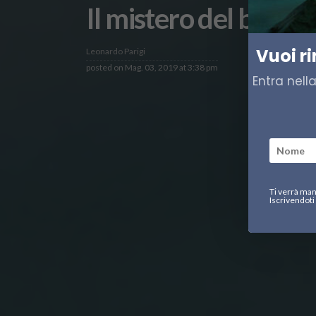
Il mistero del belug
Vuoi r
Leonardo Parigi
posted on
Mag. 03, 2019 at 3:38 pm
Entra nell
Ti verrà man
Iscrivendoti 