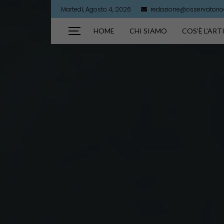
Martedì, Agosto 4, 2026
redazione@osservatorioar
HOME
CHI SIAMO
COS’È L’AR