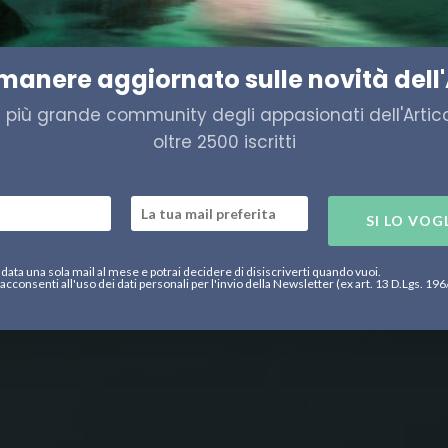
a-spia nelle acque norvegesi
imanere aggiornato sulle novità dell'
a più grande community degli appasionati dell'Artico,
oltre 2500 iscritti
SI LO VOG
data una sola mail al mese e potrai decidere di disiscriverti quando vuoi.
acconsenti all'uso dei dati personali per l'invio della Newsletter (ex art. 13 D.Lgs. 19