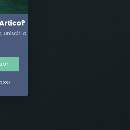
Artico?
 unisciti a
LIO!
6/2003)