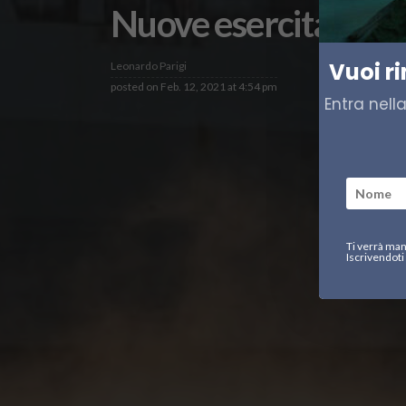
Nuove esercitazion
Vuoi r
Leonardo Parigi
posted on
Feb. 12, 2021 at 4:54 pm
Entra nell
Ti verrà man
Iscrivendoti 