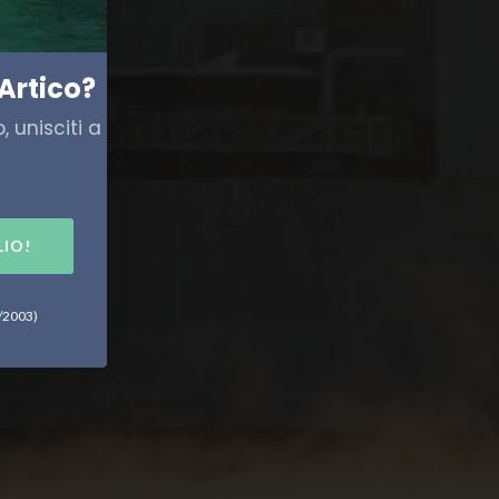
Artico?
 unisciti a
LIO!
6/2003)