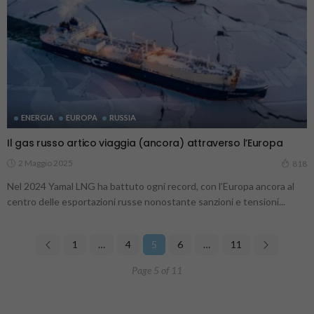
ENERGIA
EUROPA
RUSSIA
Il gas russo artico viaggia (ancora) attraverso l’Europa
2 Maggio 2025
818
Nel 2024 Yamal LNG ha battuto ogni record, con l’Europa ancora al
centro delle esportazioni russe nonostante sanzioni e tensioni...
1
…
4
5
6
…
11
Page 5 of 11