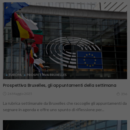
EUROPA
PROSPETTIVA BRUXELLES
Prospettiva Bruxelles, gli appuntamenti della settimana
26 Maggio 2025
356
La rubrica settimanale da Bruxelles che raccoglie gli appuntamenti da
segnare in agenda e offre uno spunto di riflessione per...