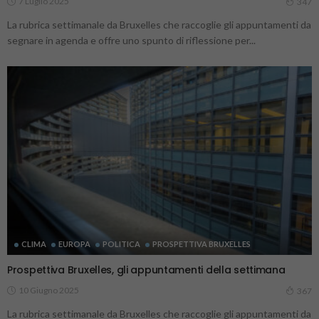
7 Luglio 2025
347
La rubrica settimanale da Bruxelles che raccoglie gli appuntamenti da
segnare in agenda e offre uno spunto di riflessione per...
CLIMA
EUROPA
POLITICA
PROSPETTIVA BRUXELLES
Prospettiva Bruxelles, gli appuntamenti della settimana
10 Giugno 2025
367
La rubrica settimanale da Bruxelles che raccoglie gli appuntamenti da