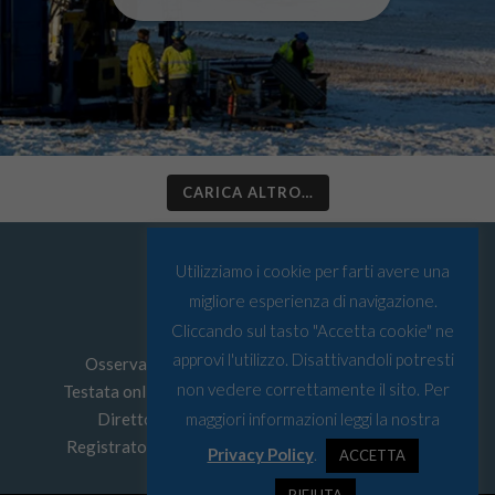
CARICA ALTRO…
Utilizziamo i cookie per farti avere una
migliore esperienza di navigazione.
Cliccando sul tasto "Accetta cookie" ne
approvi l'utilizzo. Disattivandoli potresti
Osservatorio Artico © Tutti i diritti riservati
non vedere correttamente il sito. Per
Testata online edita da
Must srl
P.I: 03067590103
Direttore Responsabile: Leonardo Parigi
maggiori informazioni leggi la nostra
Registrato presso Tribunale di Genova n° 4/2022
Privacy Policy
.
ACCETTA