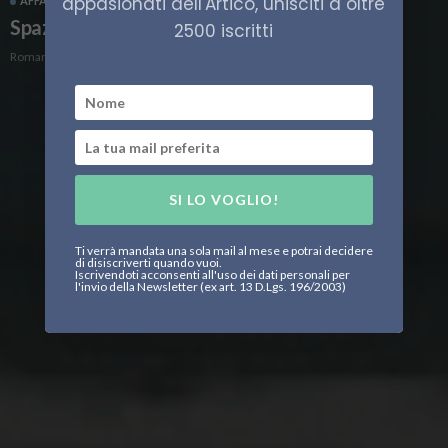
appasionati dell'Artico, unisciti a oltre
AFFARI MILITARI
ECONOMIA
Spazio, investimenti massicci nell’Artico
2500 iscritti
Roman Zhilin
SI LO VOGLIO!
Ti verrà mandata una sola mail al mese e potrai decidere
di disiscriverti quando vuoi.
Iscrivendoti acconsenti all'uso dei dati personali per
l'invio della Newsletter (ex art. 13 D.Lgs. 196/2003)