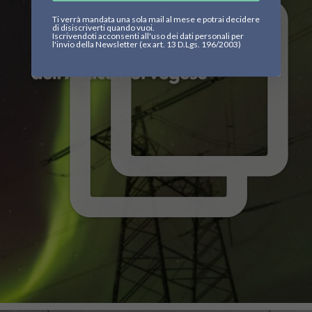
Ti verrà mandata una sola mail al mese e potrai decidere
di disiscriverti quando vuoi.
Iscrivendoti acconsenti all'uso dei dati personali per
l'invio della Newsletter (ex art. 13 D.Lgs. 196/2003)