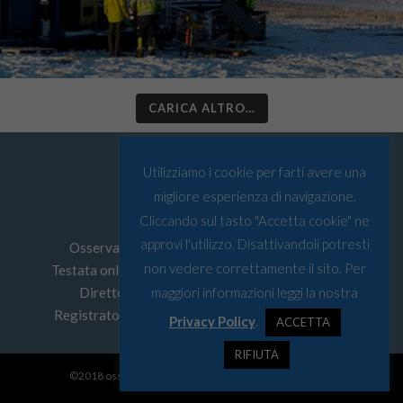
CARICA ALTRO…
Utilizziamo i cookie per farti avere una
migliore esperienza di navigazione.
Cliccando sul tasto "Accetta cookie" ne
approvi l'utilizzo. Disattivandoli potresti
Osservatorio Artico © Tutti i diritti riservati
non vedere correttamente il sito. Per
Testata online edita da
Must srl
P.I: 03067590103
Direttore Responsabile: Leonardo Parigi
maggiori informazioni leggi la nostra
Registrato presso Tribunale di Genova n° 4/2022
Privacy Policy
.
ACCETTA
RIFIUTA
©2018 osservatorio artico - Web Designer:
Save Design