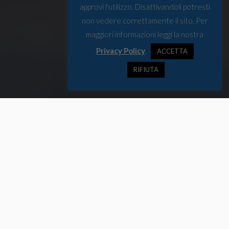
approvi l'utilizzo. Disattivandoli potresti
non vedere correttamente il sito. Per
maggiori informazioni leggi la nostra
Privacy Policy
.
ACCETTA
RIFIUTA
Oltre ai dati climatici sempre più preoccupanti, la regione artica ha
visto negli ultimi mesi un incremento delle attività militari.
Rivediamo le principali notizie sul tema, dal Canada alla Russia.
Il terzo numero di Borealis
Dopo il primo focus sulla geopolitica generale che caratterizza il