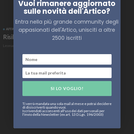
Vuoi rimanere aggiornato
sulle novità dell'Artico?
Entra nella più grande community degli
appasionati dell'Artico, unisciti a oltre
AFFARI MILITARI
NEWS
Risiko Artico
2500 iscritti
Leonardo Parigi
SI LO VOGLIO!
Ti verrà mandata una sola mail al mese e potrai decidere
di disiscriverti quando vuoi.
Iscrivendoti acconsenti all'uso dei dati personali per
l'invio della Newsletter (ex art. 13 D.Lgs. 196/2003)