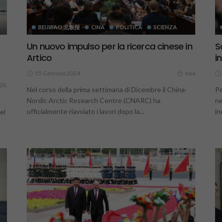
BEIJIBAO 北极报
CINA
POLITICA
SCIENZA
Un nuovo impulso per la ricerca cinese in
S
Artico
i
15 Gennaio 2024
944
.2K
Nel corso della prima settimana di Dicembre il China-
Pe
Nordic Arctic Research Centre (CNARC) ha
ne
ufficialmente riavviato i lavori dopo la...
in
el