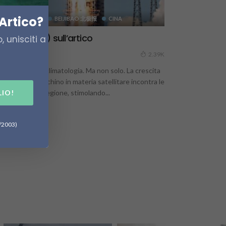
Artico?
ARCTICSPACE
BEIJIBAO 北极报
CINA
cchi (cinesi) sull’artico
 unisciti a
4 Gennaio 2021
2.39K
cerca, scienza, climatologia. Ma non solo. La crescita
cnologica di Pechino in materia satellitare incontra le
LIO!
culiarità della regione, stimolando...
6/2003)