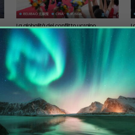
BEIJIBAO 北极报
CINA
RUSSIA
La globalità del conflitto ucraino
L
costringe la Cina a riposizionarsi
a
.9K
nell’Artico
3 Marzo 2022
2.31K
Tr
po
Pechino guarda con preoccupazione e attenzione agli
pe
avvenimenti in Ucraina, considerando varie ipotesi
anche per il proprio futuro, in Asia...