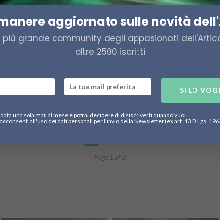
imanere aggiornato sulle novità dell'
BEIJIBAO 北极报
CINA
L’Artico nel XIV Piano Quinquennale
O
a più grande community degli appasionati dell'Artico,
oltre 2500 iscritti
2 Aprile 2021
2.7K
31K
Il 13 Marzo 2020 l’agenzia Xinhua ha pubblicato il testo
Ri
integrale del nuovo Piano Quinquennale della
te
SI LO VOG
Repubblica Popolare Cinese. Vediamo...
pe
data una sola mail al mese e potrai decidere di disiscriverti quando vuoi.
acconsenti all'uso dei dati personali per l'invio della Newsletter (ex art. 13 D.Lgs. 19
1
2
Page 1 of 2