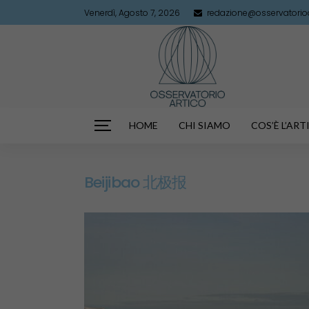
Venerdì, Agosto 7, 2026
redazione@osservatorioar
HOME
CHI SIAMO
COS’È L’AR
Beijibao 北极报