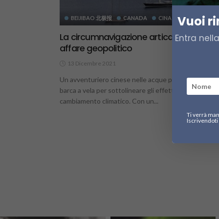
Vuoi r
BEIJIBAO 北极报
CANADA
CINA
La circumnavigazione artica come
Entra nell
affare geopolitico
13 Dicembre 2021
2.
Un avventuriero cinese nelle acque polari artiche in
barca a vela per sottolineare gli effetti del
cambiamento climatico. Con un...
Ti verrà man
Iscrivendoti 