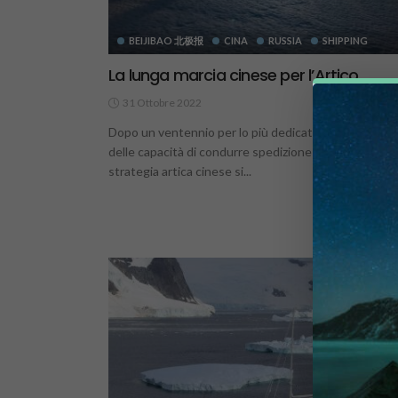
BEIJIBAO 北极报
CINA
RUSSIA
SHIPPING
La lunga marcia cinese per l’Artico
31 Ottobre 2022
2
Dopo un ventennio per lo più dedicato allo sviluppo
delle capacità di condurre spedizione scientifiche, la
strategia artica cinese si...