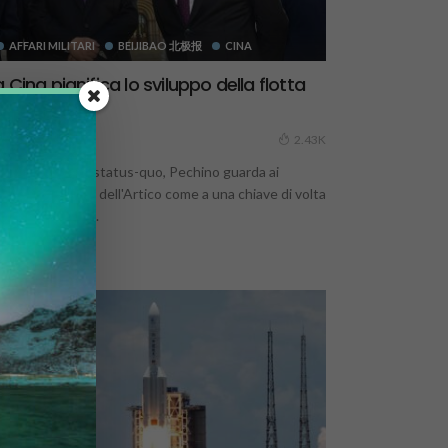
AFFARI MILITARI
BEIJIBAO 北极报
CINA
a Cina pianifica lo sviluppo della flotta
rtica
11 Febbraio 2022
2.43K
a deterrenza e status-quo, Pechino guarda ai
tenziali sviluppi dell'Artico come a una chiave di volta
r la strategia a...