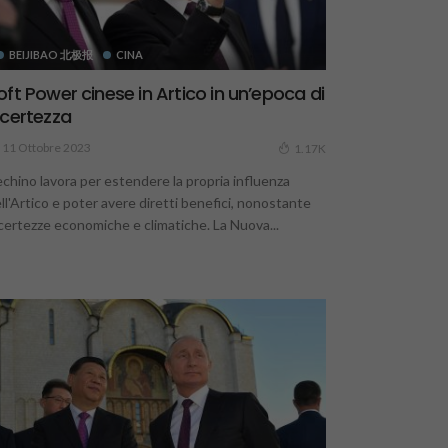
BEIJIBAO 北极报
CINA
oft Power cinese in Artico in un’epoca di
ncertezza
11 Ottobre 2023
1.17K
chino lavora per estendere la propria influenza
ll'Artico e poter avere diretti benefici, nonostante
certezze economiche e climatiche. La Nuova...