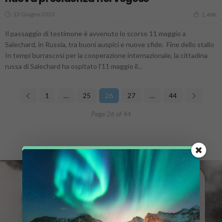
13 Giugno 2023
1.49K
Il passaggio di testimone è avvenuto lo scorso 11 maggio a
Salechard, in Russia, tra buoni auspici e nuove sfide. Fine dello stallo
In tempi burrascosi per la cooperazione internazionale, la cittadina
russa di Salechard ha ospitato l’11 maggio il...
1
…
25
26
27
…
44
Page 26 of 44