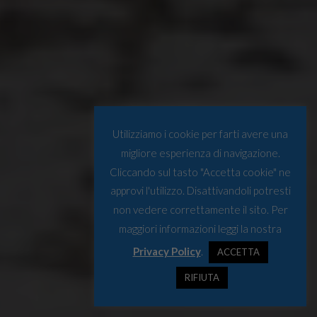
Utilizziamo i cookie per farti avere una
migliore esperienza di navigazione.
Cliccando sul tasto "Accetta cookie" ne
approvi l'utilizzo. Disattivandoli potresti
non vedere correttamente il sito. Per
maggiori informazioni leggi la nostra
Privacy Policy
.
ACCETTA
RIFIUTA