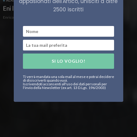
appasionati dell'Artico, unisciti a oltre
ALASKA
ENERGIA
ITALIA
STATI UNITI
Eni lascia l’Alaska
2500 iscritti
Enrico Peschiera
SI LO VOGLIO!
Ti verrà mandata una sola mail al mese e potrai decidere
di disiscriverti quando vuoi.
Iscrivendoti acconsenti all'uso dei dati personali per
l'invio della Newsletter (ex art. 13 D.Lgs. 196/2003)