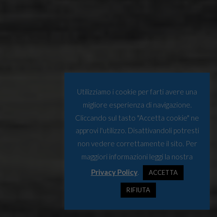
Utilizziamo i cookie per farti avere una
migliore esperienza di navigazione.
Cliccando sul tasto "Accetta cookie" ne
approvi l'utilizzo. Disattivandoli potresti
non vedere correttamente il sito. Per
maggiori informazioni leggi la nostra
Privacy Policy
.
ACCETTA
RIFIUTA