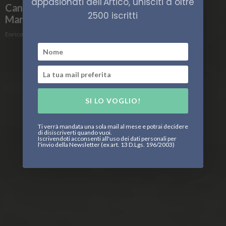
appasionati dell'Artico, unisciti a oltre
Canada e Stati Uniti, si riapre la disputa per il
2500 iscritti
Mare di Beaufort
Enrico Peschiera
SI LO VOGLIO!
Ti verrà mandata una sola mail al mese e potrai decidere
di disiscriverti quando vuoi.
Iscrivendoti acconsenti all'uso dei dati personali per
l'invio della Newsletter (ex art. 13 D.Lgs. 196/2003)