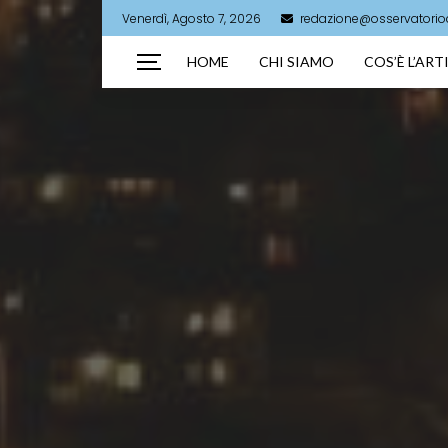
Venerdì, Agosto 7, 2026
redazione@osservatorioar
HOME
CHI SIAMO
COS’È L’AR