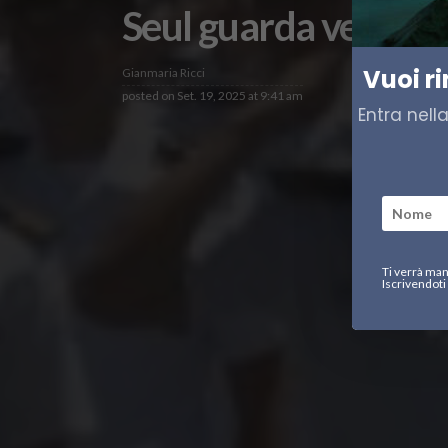
Seul guarda verso 
Vuoi r
Gianmaria Ricci
posted on
Set. 19, 2025 at 9:41 am
Entra nell
Ti verrà man
Iscrivendoti 