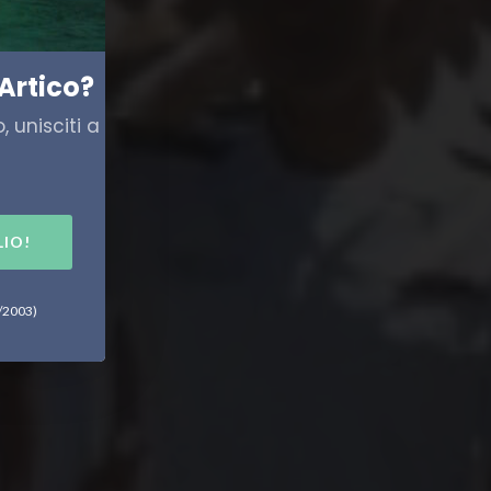
Artico?
 unisciti a
LIO!
6/2003)