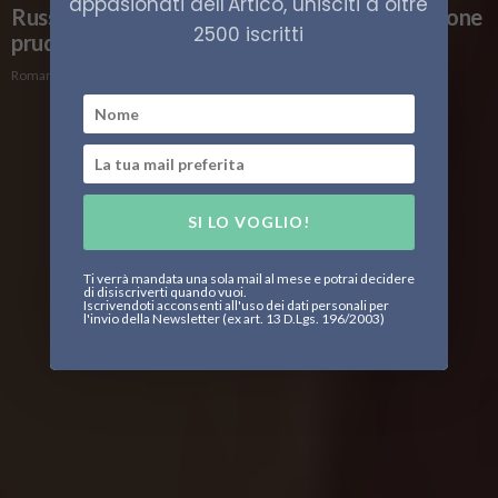
appasionati dell'Artico, unisciti a oltre
Russia e Corea del Sud nell’Artico, un’interazione
2500 iscritti
prudente
Roman Zhilin
SI LO VOGLIO!
Ti verrà mandata una sola mail al mese e potrai decidere
di disiscriverti quando vuoi.
Iscrivendoti acconsenti all'uso dei dati personali per
l'invio della Newsletter (ex art. 13 D.Lgs. 196/2003)