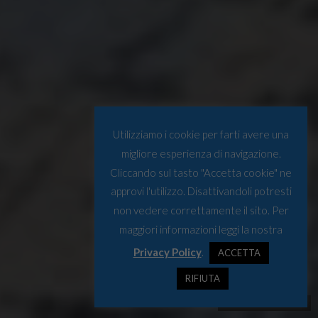
Utilizziamo i cookie per farti avere una
migliore esperienza di navigazione.
Cliccando sul tasto "Accetta cookie" ne
approvi l'utilizzo. Disattivandoli potresti
non vedere correttamente il sito. Per
maggiori informazioni leggi la nostra
Privacy Policy
.
ACCETTA
RIFIUTA
Foto: The Arctic Century