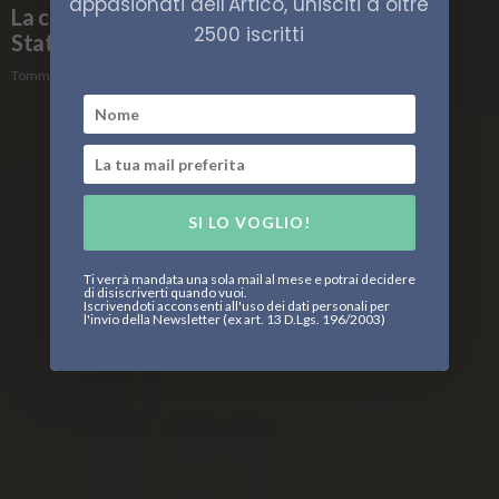
appasionati dell'Artico, unisciti a oltre
La cooperazione russo-indiana e il ruolo degli
2500 iscritti
Stati Uniti
Tommaso Bontempi
SI LO VOGLIO!
Ti verrà mandata una sola mail al mese e potrai decidere
di disiscriverti quando vuoi.
Iscrivendoti acconsenti all'uso dei dati personali per
l'invio della Newsletter (ex art. 13 D.Lgs. 196/2003)