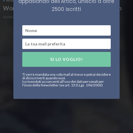
appasionati dell'Artico, unisciti a oltre
SENZA CATEGORIA
Wonder Seekers, a caccia di sapere nell’Artico
2500 iscritti
Barbara Fioravanzo
SI LO VOGLIO!
Ti verrà mandata una sola mail al mese e potrai decidere
di disiscriverti quando vuoi.
Iscrivendoti acconsenti all'uso dei dati personali per
l'invio della Newsletter (ex art. 13 D.Lgs. 196/2003)