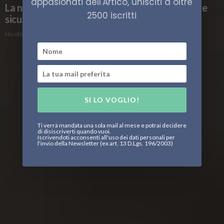
appasionati dell'Artico, unisciti a oltre
La nuova visione NORDEFCO tra deterrenza e
2500 iscritti
sicurezza artica
Nicolò Radice Fossati
SI LO VOGLIO!
Ti verrà mandata una sola mail al mese e potrai decidere
di disiscriverti quando vuoi.
Iscrivendoti acconsenti all'uso dei dati personali per
l'invio della Newsletter (ex art. 13 D.Lgs. 196/2003)