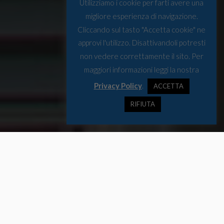
Utilizziamo i cookie per farti avere una
migliore esperienza di navigazione.
Cliccando sul tasto "Accetta cookie" ne
approvi l'utilizzo. Disattivandoli potresti
non vedere correttamente il sito. Per
maggiori informazioni leggi la nostra
Privacy Policy
.
ACCETTA
RIFIUTA
La rubrica settimanale da
Bruxelles
che raccoglie gli appuntamenti
da segnare in agenda e offre uno spunto di riflessione per la
settimana.