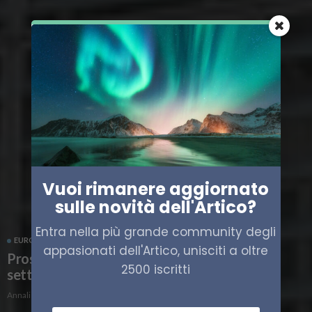
Vuoi rimanere aggiornato
sulle novità dell'Artico?
Entra nella più grande community degli
EUROPA
POLITICA
PROSPETTIVA BRUXELLES
appasionati dell'Artico, unisciti a oltre
Prospettiva Bruxelles, gli appuntamenti della
2500 iscritti
settimana
Annalisa Gozzi