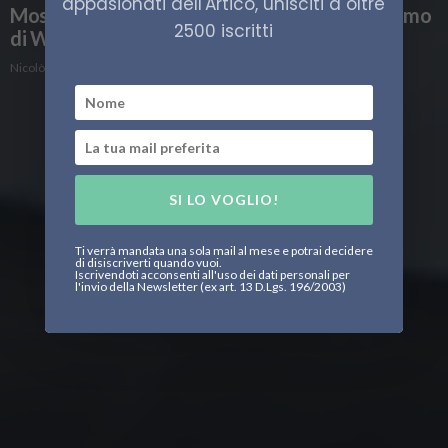
appasionati dell'Artico, unisciti a oltre
Mosca e Pechino sui cieli dell’Alaska: nervosismo
2500 iscritti
di Washington
Nicolò Radice Fossati
SI LO VOGLIO!
Ti verrà mandata una sola mail al mese e potrai decidere
di disiscriverti quando vuoi.
Iscrivendoti acconsenti all'uso dei dati personali per
l'invio della Newsletter (ex art. 13 D.Lgs. 196/2003)