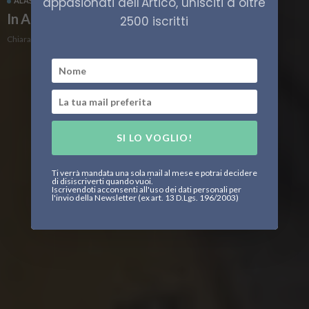
appasionati dell'Artico, unisciti a oltre
ALASKA
CLIMA
SCIENZA
In Alaska i fiumi arrugginiscono
2500 iscritti
Chiara Ciscato
SI LO VOGLIO!
Ti verrà mandata una sola mail al mese e potrai decidere
di disiscriverti quando vuoi.
Iscrivendoti acconsenti all'uso dei dati personali per
l'invio della Newsletter (ex art. 13 D.Lgs. 196/2003)