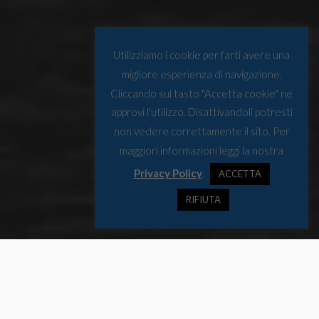
Utilizziamo i cookie per farti avere una
migliore esperienza di navigazione.
Cliccando sul tasto "Accetta cookie" ne
approvi l'utilizzo. Disattivandoli potresti
non vedere correttamente il sito. Per
maggiori informazioni leggi la nostra
Privacy Policy
.
ACCETTA
RIFIUTA
Varata a fine 2024 la nuova unità oceanografica cinese per
l’esplorazione dell’Artico, che segna un nuovo gradino nella scala