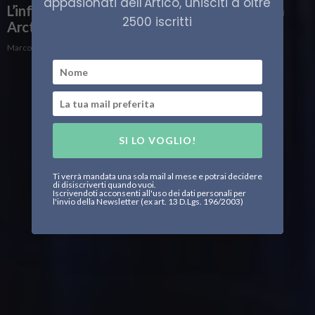
appasionati dell'Artico, unisciti a oltre
L’influenza della Cina nell’Artico, riflessioni da
2500 iscritti
Arctic Circle
Marco Volpe
SI LO VOGLIO!
Ti verrà mandata una sola mail al mese e potrai decidere
di disiscriverti quando vuoi.
Iscrivendoti acconsenti all'uso dei dati personali per
l'invio della Newsletter (ex art. 13 D.Lgs. 196/2003)