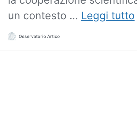
A
un contesto …
Leggi tutto
C
il
Osservatorio Artico
c
m
d
c
f
C
e
p
n