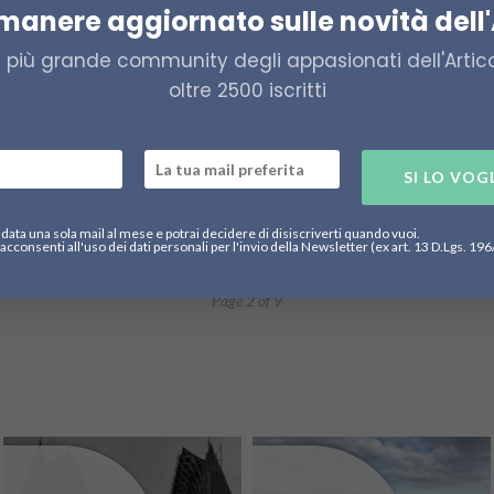
Fjällräven Polar 2025, un italiano
I
imanere aggiornato sulle novità dell'
protagonista dell’avventura artica
p
17
a più grande community degli appasionati dell'Artico,
31 Marzo 2025
501
oltre 2500 iscritti
Maged Srour, 35enne romano, sarà uno dei
La
protagonisti dell'edizione 2025 della competizione
pa
polare promossa da Fjällräven nel cuore della tundra...
pr
Pa
SI LO VOG
data una sola mail al mese e potrai decidere di disiscriverti quando vuoi.
acconsenti all'uso dei dati personali per l'invio della Newsletter (ex art. 13 D.Lgs. 19
1
2
3
…
9
Page 2 of 9