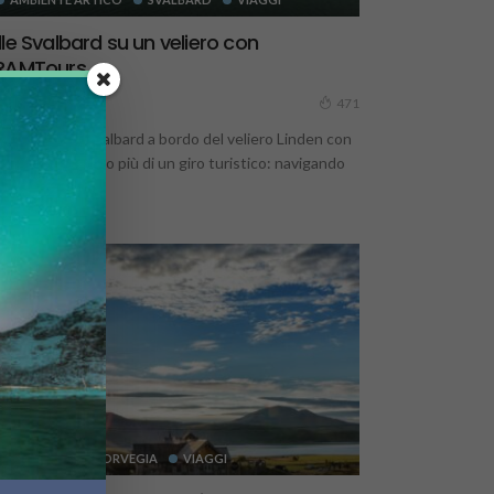
lle Svalbard su un veliero con
RAMTours
14 Giugno 2025
471
 viaggio alle Svalbard a bordo del veliero Linden con
AMTours. Molto più di un giro turistico: navigando
 i...
CULTURA
NORVEGIA
VIAGGI