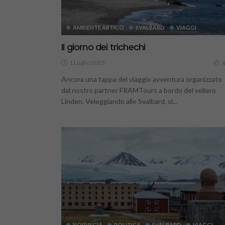
AMBIENTE ARTICO
SVALBARD
VIAGGI
Il giorno dei trichechi
1 Luglio 2025
4
Ancora una tappa del viaggio avventura organizzato
dal nostro partner FRAMTours a bordo del veliero
Linden. Veleggiando alle Svalbard, si...
NORVEGIA
POLITICA
SVALBARD
VIAGGI