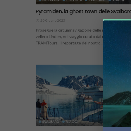
Pyramiden, la ghost town delle Svalbar
20 Giugno 2025
7
Prosegue la circumnavigazione delle isole Svalbard s
veliero Linden, nel viaggio curato dal nostro partner
FRAMTours. Il reportage del nostro...
SVALBARD
VIAGGI