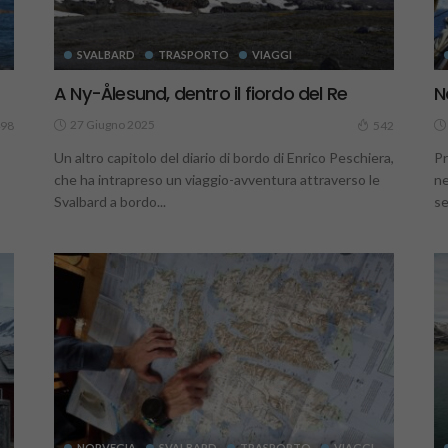
SVALBARD
TRASPORTO
VIAGGI
A Ny-Ålesund, dentro il fiordo del Re
N
27 Giugno 2025
98
542
Un altro capitolo del diario di bordo di Enrico Peschiera,
Pr
che ha intrapreso un viaggio-avventura attraverso le
ne
Svalbard a bordo...
se
NORVEGIA
SVALBARD
TRASPORTO
VIAGGI