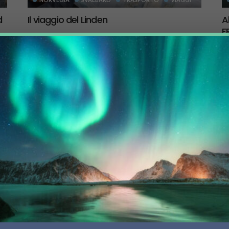
d
Il viaggio del Linden
A
F
19 Giugno 2025
68
535
ul
Enrico Peschiera ci porta a bordo del veliero Linden per
l'incredibile avventura organizzata alle Isole Svalbard
Un
dal nostro partner FRAMTours....
FR
tra
INTERVISTE
SVEZIA
VIAGGI