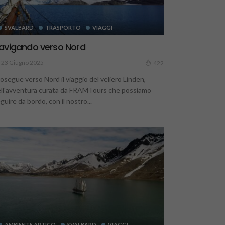
SVALBARD
TRASPORTO
VIAGGI
avigando verso Nord
23 Giugno 2025
422
osegue verso Nord il viaggio del veliero Linden,
ll'avventura curata da FRAMTours che possiamo
guire da bordo, con il nostro...
AMBIENTE ARTICO
SVALBARD
VIAGGI