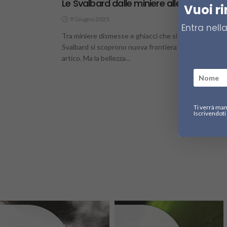
Le Svalbard dalle miniere alle crociere
Vuoi r
9 Giugno 2025
6
Entra nell
Tra miniere dismesse e ghiacci che si ritirano, le
Svalbard si scoprono nuova frontiera del turismo
artico. Ma la bellezza...
Ti verrà man
Iscrivendoti 