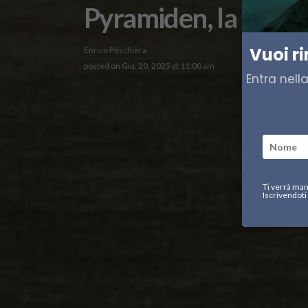
Pyramiden, la ghost
Vuoi r
Enrico Peschiera
posted on
Giu. 20, 2025 at 11:00 am
Entra nell
Ti verrà man
Iscrivendoti 