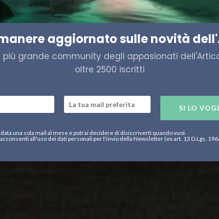
 town delle Svalbard
imanere aggiornato sulle novità dell'
a più grande community degli appasionati dell'Artico,
oltre 2500 iscritti
SI LO VOG
data una sola mail al mese e potrai decidere di disiscriverti quando vuoi.
acconsenti all'uso dei dati personali per l'invio della Newsletter (ex art. 13 D.Lgs. 19