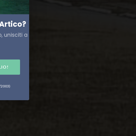
Artico?
 unisciti a
LIO!
6/2003)