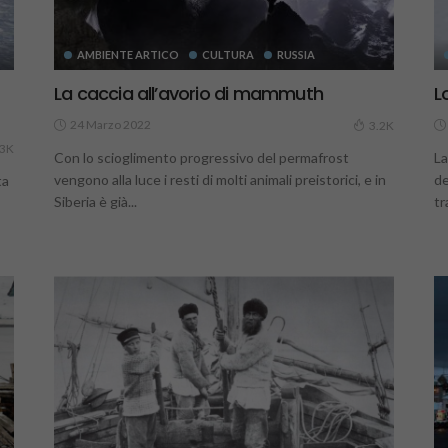
AMBIENTE ARTICO
CULTURA
RUSSIA
La caccia all’avorio di mammuth
L
24 Marzo 2022
3.2K
93K
Con lo scioglimento progressivo del permafrost
La
vengono alla luce i resti di molti animali preistorici, e in
de
ta
Siberia è già...
tr