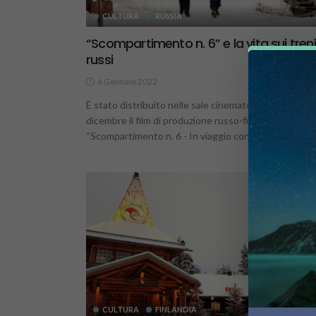
CULTURA
RUSSIA
“Scompartimento n. 6” e la vita sui treni
russi
6 Gennaio 2022
3.
È stato distribuito nelle sale cinematografiche ques
dicembre il film di produzione russo-finlandese
“Scompartimento n. 6 - In viaggio con...
CULTURA
FINLANDIA