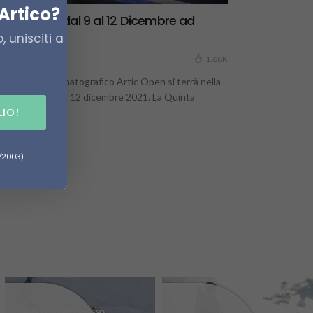
Artico?
rctic Open dal 9 al 12 Dicembre ad
rkhangelsk
 unisciti a
3 Dicembre 2021
1.68K
 5° festival cinematografico Artic Open si terrà nella
ttà russa dal 9 al 12 dicembre 2021. La Quinta
LIO!
izione...
6/2003)