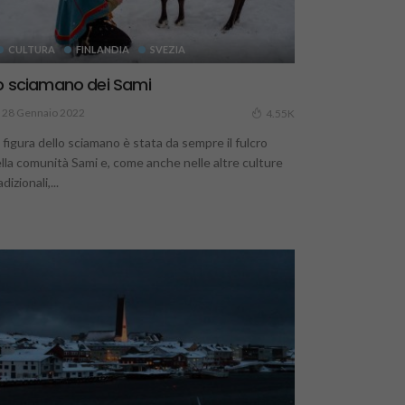
CULTURA
FINLANDIA
SVEZIA
o sciamano dei Sami
28 Gennaio 2022
4.55K
 figura dello sciamano è stata da sempre il fulcro
lla comunità Sami e, come anche nelle altre culture
adizionali,...