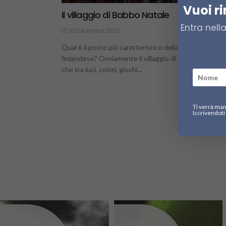
Vuoi r
Il villaggio di Babbo Natale
Entra nell
23 Dicembre 2021
4.
Qual è il posto più caratteristico della Lapponia
finlandese? Ovviamente il villaggio di Babbo Natale,
che tra luci, colori, giochi...
Ti verrà man
Iscrivendoti 