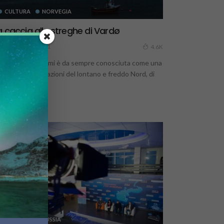
CULTURA
NORVEGIA
a caccia alle streghe di Vardø
27 Dicembre 2021
4.6K
 popolazione Sami è da sempre conosciuta come una
a le tante popolazioni del lontano e freddo Nord, di
ei...
CULTURA
RUSSIA