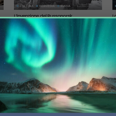
CULTURA
NORVEGIA
RUSSIA
L’invenzione del Russonorsk
L
27 Dicembre 2021
3.12K
99K
La nascita di una nuova lingua e la salvezza dalla
La
carestia. La storia delle relazioni tra Norvegia e Russia
tr
to
passa...
qu
CULTURA
RUSSIA
Snegurochka, l’aiutante di Babbo Natale
secondo la leggenda russa
22 Dicembre 2021
5.59K
In occasione del Natale, facciamo un giro del mondo
artico sulle tradizioni locali. Andiamo qui alla scoperta
di Snegurochka, l’aiutante...