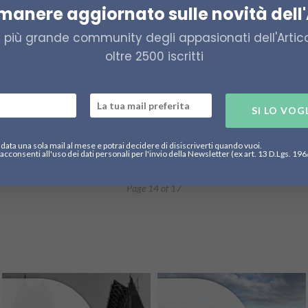
imanere aggiornato sulle novità dell'
A
A
a più grande community degli appasionati dell'Artico,
47K
oltre 2500 iscritti
Il
ci
SI LO VOG
Ed
data una sola mail al mese e potrai decidere di disiscriverti quando vuoi.
acconsenti all'uso dei dati personali per l'invio della Newsletter (ex art. 13 D.Lgs. 19
1
…
13
14
15
…
17
Page 14 of 17