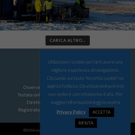
CARICA ALTRO…
Utilizziamo i cookie per farti avere una
migliore esperienza di navigazione.
Cliccando sul tasto "Accetta cookie" ne
approvi l'utilizzo. Disattivandoli potresti
Osservatorio Artico © Tutti i diritti riservati
non vedere correttamente il sito. Per
Testata online edita da
Must srl
P.I: 03067590103
Direttore Responsabile: Leonardo Parigi
maggiori informazioni leggi la nostra
Registrato presso Tribunale di Genova n° 4/2022
Privacy Policy
.
ACCETTA
RIFIUTA
©2018 osservatorio artico - Web Designer:
Save Design