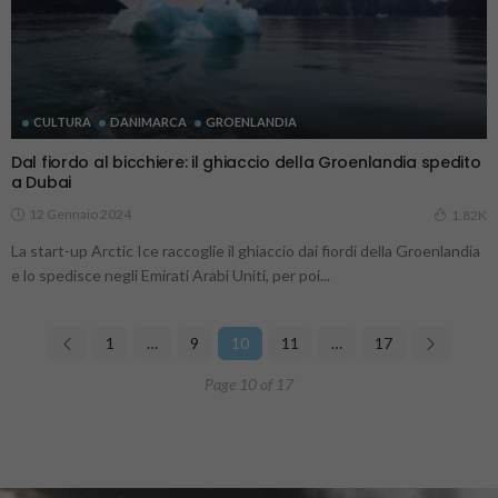
CULTURA
DANIMARCA
GROENLANDIA
Dal fiordo al bicchiere: il ghiaccio della Groenlandia spedito
a Dubai
12 Gennaio 2024
1.82K
La start-up Arctic Ice raccoglie il ghiaccio dai fiordi della Groenlandia
e lo spedisce negli Emirati Arabi Uniti, per poi...
1
…
9
10
11
…
17
Page 10 of 17