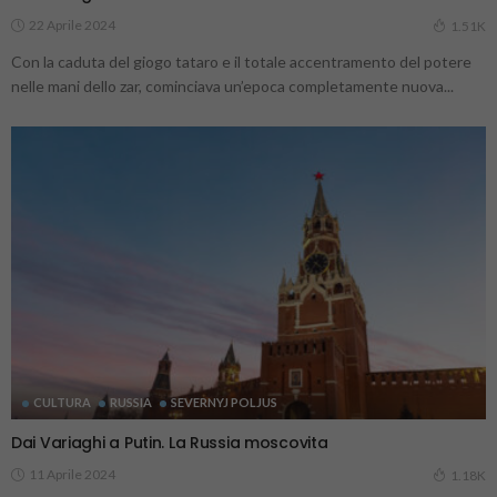
22 Aprile 2024
1.51K
Con la caduta del giogo tataro e il totale accentramento del potere
nelle mani dello zar, cominciava un’epoca completamente nuova...
CULTURA
RUSSIA
SEVERNYJ POLJUS
Dai Variaghi a Putin. La Russia moscovita
11 Aprile 2024
1.18K