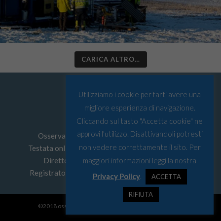
CARICA ALTRO…
Utilizziamo i cookie per farti avere una
migliore esperienza di navigazione.
Cliccando sul tasto "Accetta cookie" ne
approvi l'utilizzo. Disattivandoli potresti
Osservatorio Artico © Tutti i diritti riservati
non vedere correttamente il sito. Per
Testata online edita da
Must srl
P.I: 03067590103
Direttore Responsabile: Leonardo Parigi
maggiori informazioni leggi la nostra
Registrato presso Tribunale di Genova n° 4/2022
Privacy Policy
.
ACCETTA
RIFIUTA
©2018 osservatorio artico - Web Designer:
Save Design