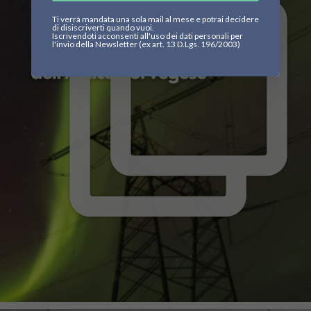
Ti verrà mandata una sola mail al mese e potrai decidere
di disiscriverti quando vuoi.
Iscrivendoti acconsenti all'uso dei dati personali per
l'invio della Newsletter (ex art. 13 D.Lgs. 196/2003)