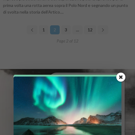
prima volta una rotta aerea sopra il Polo Nord e segnando un punto
di svolta nella storia dell’Artico....
1
2
3
…
12
Page 2 of 12