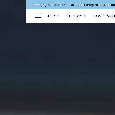
Lunedì, Agosto 3, 2026
redazione@osservatorioart
HOME
CHI SIAMO
COS’È L’AR