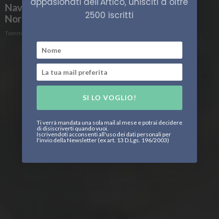
appasionati dell'Artico, unisciti a oltre
Navigare l’Artico: potenzialità e limiti della
2500 iscritti
Northern Sea Route
Tommaso Bontempi
SI LO VOGLIO!
Ti verrà mandata una sola mail al mese e potrai decidere
di disiscriverti quando vuoi.
Iscrivendoti acconsenti all'uso dei dati personali per
l'invio della Newsletter (ex art. 13 D.Lgs. 196/2003)