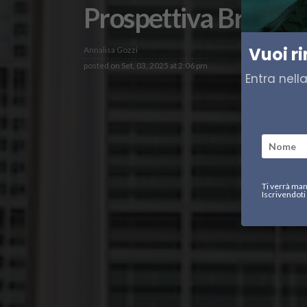
Prospettiva Bruxelles
Vuoi r
Annalisa Gozzi
posted on
Set. 03, 2025 at 2:06 pm
Entra nell
Ti verrà man
Iscrivendoti 