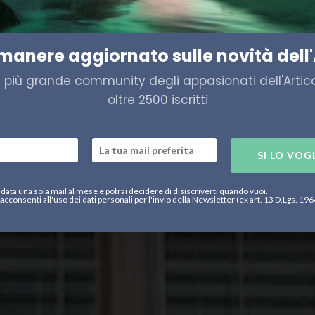
, estate di fuoco tra negozia
imanere aggiornato sulle novità dell'
a più grande community degli appasionati dell'Artico,
oltre 2500 iscritti
SI LO VOG
data una sola mail al mese e potrai decidere di disiscriverti quando vuoi.
acconsenti all'uso dei dati personali per l'invio della Newsletter (ex art. 13 D.Lgs. 19