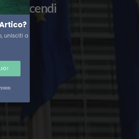
ti e incendi
Artico?
 unisciti a
LIO!
6/2003)