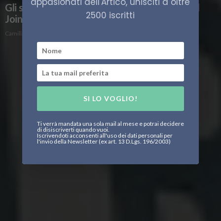
appasionati dell'Artico, unisciti a oltre
Gli strumenti di monitoraggio ambientale del
2500 iscritti
Joint Research Centre (JRC)
Camilla Bertoglio
SI LO VOGLIO!
Ti verrà mandata una sola mail al mese e potrai decidere
di disiscriverti quando vuoi.
Iscrivendoti acconsenti all'uso dei dati personali per
l'invio della Newsletter (ex art. 13 D.Lgs. 196/2003)