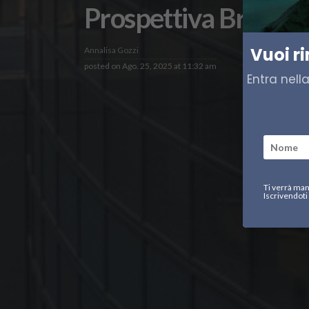
Prospettiva Bruxelle
Vuoi r
Annalisa Gozzi
posted on
Ago. 25, 2025 at 11:32 am
Entra nell
Ti verrà man
Iscrivendoti 