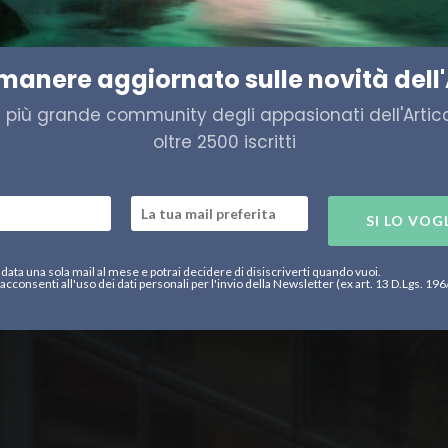
s, gli appuntamenti della s
imanere aggiornato sulle novità dell'
a più grande community degli appasionati dell'Artico,
oltre 2500 iscritti
SI LO VOG
data una sola mail al mese e potrai decidere di disiscriverti quando vuoi.
acconsenti all'uso dei dati personali per l'invio della Newsletter (ex art. 13 D.Lgs. 19