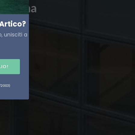
ettimana
Artico?
 unisciti a
LIO!
6/2003)