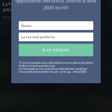
appasionati dell'Artico, unisciti a oltre
La Norvegia continuerà ad aiutare le volpi
2500 iscritti
artiche
Annalisa Gozzi
SI LO VOGLIO!
Ti verrà mandata una sola mail al mese e potrai decidere
di disiscriverti quando vuoi.
Iscrivendoti acconsenti all'uso dei dati personali per
l'invio della Newsletter (ex art. 13 D.Lgs. 196/2003)